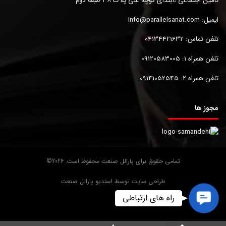
تامین اجتماعی ،ابتدای کوچه علی پلاک ۳۸ طبقه دوم
ایمیل:
info@parallelsanat.com
تلفن تماس:
04134421632
تلفن همراه ۱:
09120583005
تلفن همراه ۲:
09141052545
مجوز ها
تمامی حقوق برای پارالل صنعت محفوظ است. 2026©
طراحی سایت توسط استدیو پارالل صنعت
Contact
راه های ارتباطی
Us