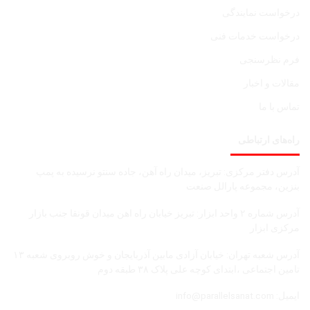
درخواست نمایندگی
درخواست خدمات فنی
فرم نظرسنجی
مقالات و اخبار
تماس با ما
راه‌های ارتباطی
آدرس دفتر مرکزی: تبریز، میدان راه آهن، جاده سنتو نرسیده به پمپ
بنزین، مجموعه پارالل صنعت
آدرس شماره ۲ واحد ابزار: تبریز خیابان راه اهن میدان قونقا جنب بازار
مرکزی ابزار
آدرس شعبه تهران: خیابان آزادی مابین آذربایجان و خوش روبروی شعبه ۱۳
تامین اجتماعی ،ابتدای کوچه علی پلاک ۳۸ طبقه دوم
ایمیل:
info@parallelsanat.com