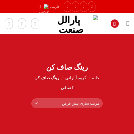
Ski
فارسی
t
conten
رینگ صاف کن
خانه
/
گروه آپاراتی
/
رینگ صاف کن
صافی